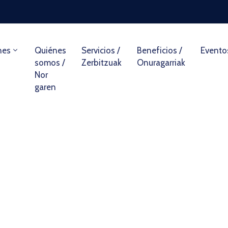
nes
Quiénes
Servicios /
Beneficios /
Evento
somos /
Zerbitzuak
Onuragarriak
Nor
garen