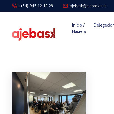
(+34) 945 12 19 29
ajebask@ajebask.eus
Inicio /
Delegecio
Hasiera