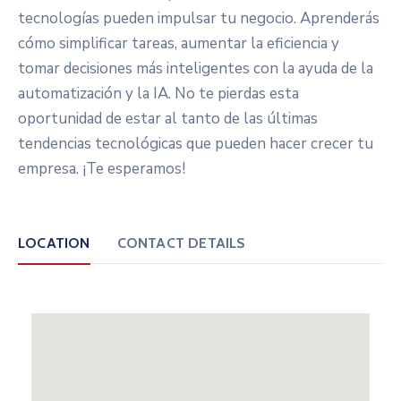
Beneficios
tecnologías pueden impulsar tu negocio. Aprenderás
/
cómo simplificar tareas, aumentar la eficiencia y
Onuragarriak
tomar decisiones más inteligentes con la ayuda de la
automatización y la IA. No te pierdas esta
Eventos
oportunidad de estar al tanto de las últimas
Contacto
tendencias tecnológicas que pueden hacer crecer tu
/
empresa. ¡Te esperamos!
Kontaktu
Noticias
/
LOCATION
CONTACT DETAILS
Albisteak