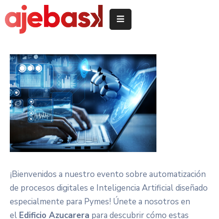
Inicio
/
Hasiera
Delegeciones
Quiénes
somos
/
Nor
garen
¡Bienvenidos a nuestro evento sobre automatización
Servicios
de procesos digitales e Inteligencia Artificial diseñado
/
especialmente para Pymes! Únete a nosotros en
Zerbitzuak
el
Edificio Azucarera
para descubrir cómo estas