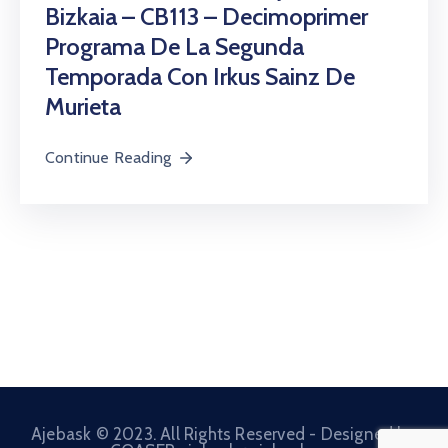
Beneficios
Bizkaia – CB113 – Decimoprimer
/
Programa De La Segunda
Onuragarriak
Temporada Con Irkus Sainz De
Murieta
Eventos
Contacto
Continue Reading
/
Kontaktu
Noticias
/
Albisteak
Ajebask © 2023. All Rights Reserved - Designed by