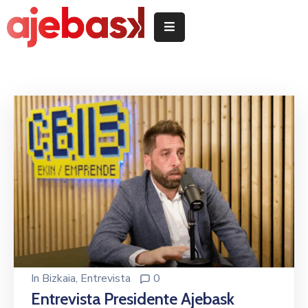
Inicio
/
Hasiera
Delegeciones
Quiénes
somos
/
Nor
garen
Servicios
/
In
Bizkaia
‚
Entrevista
0
Zerbitzuak
Entrevista Presidente Ajebask