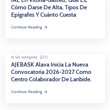
Beneficios
Cómo Darse De Alta, Tipos De
/
Epígrafes Y Cuánto Cuesta
Onuragarriak
Eventos
Continue Reading
Contacto
/
Kontaktu
In
Sin categoría
0
Noticias
AJEBASK Alava Inicia La Nueva
/
Convocatoria 2026-2027 Como
Albisteak
Centro Colaborador De Lanbide.
Continue Reading