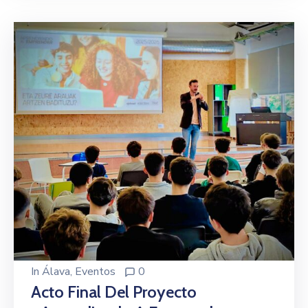
In
Álava
‚
Eventos
0
Acto Final Del Proyecto