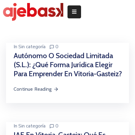
Inicio
/
Hasiera
In
Sin categoría
0
Autónomo O Sociedad Limitada
Delegeciones
(S.L.): ¿qué Forma Jurídica Elegir
Quiénes
Para Emprender En Vitoria-Gasteiz?
somos
/
Continue Reading
Nor
garen
Servicios
/
Zerbitzuak
In
Sin categoría
0
IAE En Vitoria-Gasteiz: Qué Es,