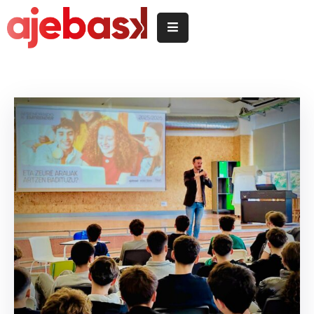
Inicio
/
Hasiera
Delegeciones
Quiénes
somos
/
Nor
garen
Servicios
/
Zerbitzuak