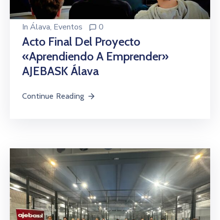
Beneficios
/
In
Álava
‚
Eventos
0
Onuragarriak
Acto Final Del Proyecto
Eventos
«Aprendiendo A Emprender»
AJEBASK Álava
Contacto
/
Continue Reading
Kontaktu
Noticias
/
Albisteak