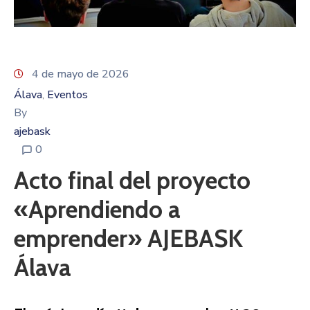
Beneficios
/
Onuragarriak
Eventos
4 de mayo de 2026
Álava
Eventos
‚
Contacto
By
/
ajebask
Kontaktu
0
Noticias
Acto final del proyecto
/
«Aprendiendo a
Albisteak
emprender» AJEBASK
Álava