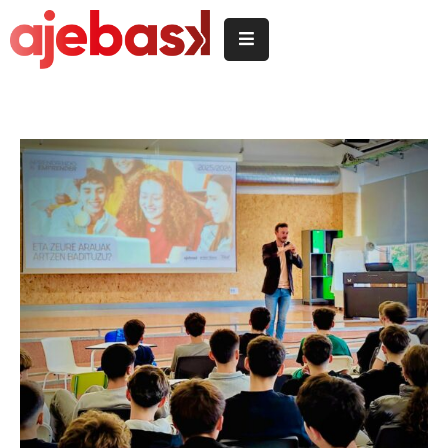
Inicio
/
Hasiera
Delegeciones
Quiénes
somos
/
Nor
garen
Servicios
/
Zerbitzuak