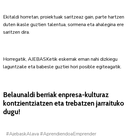
Ekitaldi horretan, proiektuak saritzeaz gain, parte hartzen
duten ikasle guztien talentua, sormena eta ahalegina ere
saritzen dira.
Horregatik, AJEBASKetik eskerrak eman nahi dizkiegu
laguntzaile eta babesle guztiei hori posible egiteagatik.
Belaunaldi berriak enpresa-kulturaz
kontzientziatzen eta trebatzen jarraituko
dugu!
#AjebaskAlava #AprendiendoaEmprender