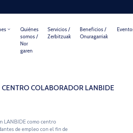
nes
Quiénes
Servicios /
Beneficios /
Evento
somos /
Zerbitzuak
Onuragarriak
Nor
garen
jebask: CENTRO COLABORADOR LANBIDE
con LANBIDE como centro
antes de empleo con el fin de