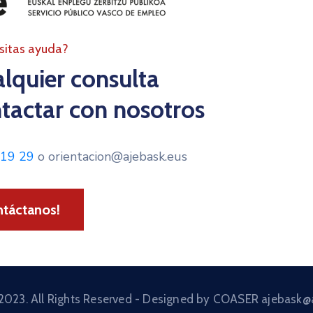
sitas ayuda?
alquier consulta
tactar con nosotros
 19 29
o orientacion@ajebask.eus
ntáctanos!
2023. All Rights Reserved - Designed by COASER ajebask@