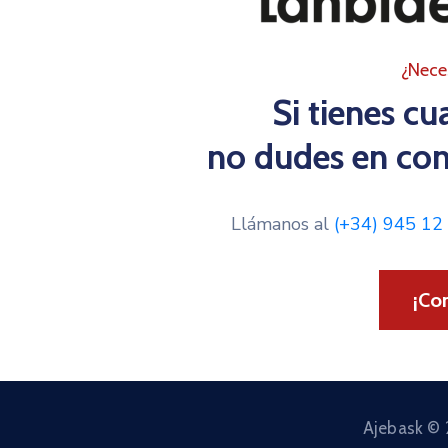
¿Nece
Si tienes cu
no dudes en con
Llámanos al
(+34) 945 12
¡Co
Ajebask © 