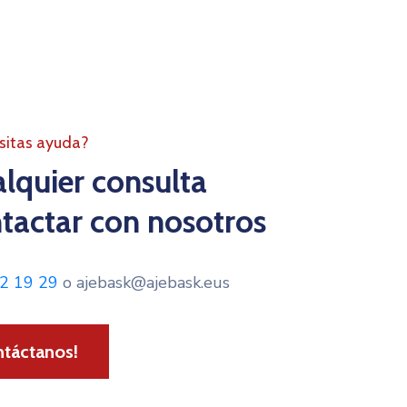
sitas ayuda?
alquier consulta
tactar con nosotros
12 19 29
o ajebask@ajebask.eus
ntáctanos!