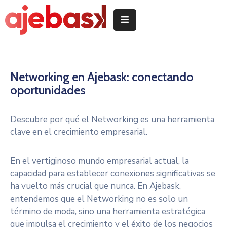
Inicio
/
Hasiera
Networking en Ajebask: conectando
oportunidades
Delegeciones
Quiénes
Descubre por qué el Networking es una herramienta
somos
clave en el crecimiento empresarial.
/
Nor
En el vertiginoso mundo empresarial actual, la
garen
capacidad para establecer conexiones significativas se
ha vuelto más crucial que nunca. En Ajebask,
Servicios
/
entendemos que el Networking no es solo un
Zerbitzuak
término de moda, sino una herramienta estratégica
que impulsa el crecimiento y el éxito de los negocios